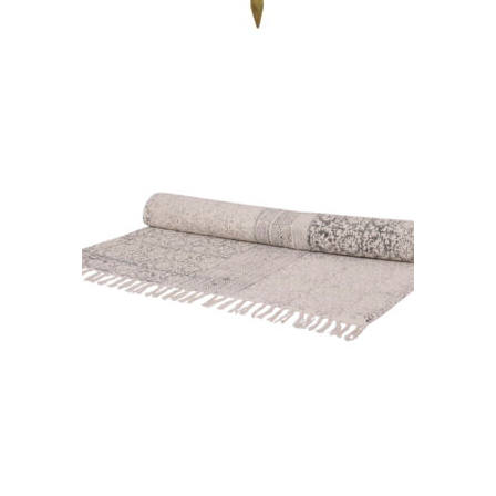
CHOISIR UNE DATE
Tapis « Boho »
18,00
€
CHOISIR UNE DATE