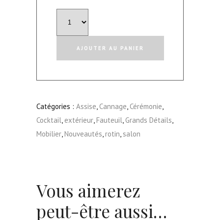
quantité
de
salon
AJOUTER AU PANIER
rotin
Marguerite
Catégories :
Assise
,
Cannage
,
Cérémonie
,
Cocktail
,
extérieur
,
Fauteuil
,
Grands Détails
,
Mobilier
,
Nouveautés
,
rotin
,
salon
Vous aimerez
peut-être aussi…