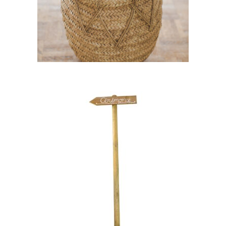
11,60
€
CHOISIR UNE DATE
Panneau cérémonie »Oscar »
11,00
€