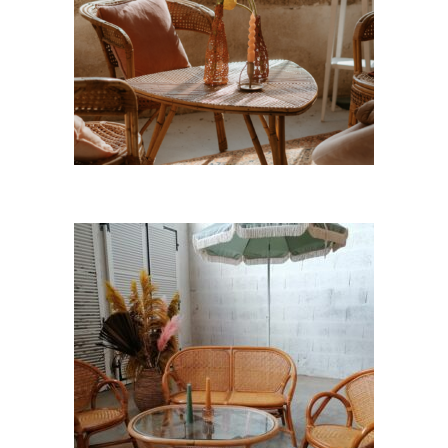
Salon rotin Louison
97,00
€
CHOISIR UNE DATE
Salon Rotin Martin
97,00
€