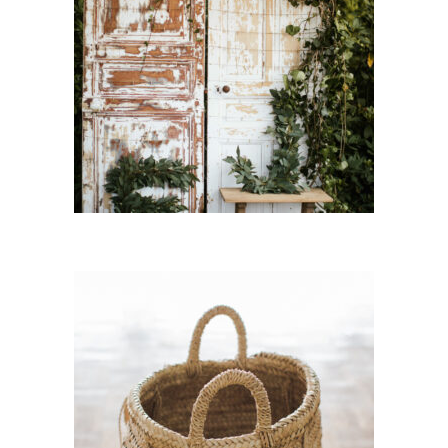
Porte Bois « Flora »
18,00
€
CHOISIR UNE DATE
Lot de 2 Paniers Paille Nicole
– grand rond