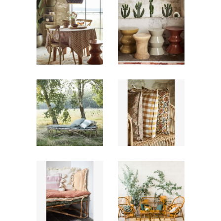
Stèle/table
Stèle/table
terracotta
moutarde
29,00
€
29,00
€
Coussin
Coussin
green rayé
vichy curry
à franges
6,00
€
7,00
€
Salon Rotin
Coussin
» Saya » –
rayé curry
Bois
à franges
Marron
6,00
€