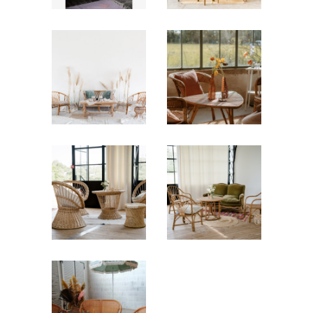
97,00
€
Salon Rotin
Salon rotin
« Marie »
Louison
97,00
€
97,00
€
Salon rotin
salon rotin
Marceau
Marguerite
97,00
€
97,00
€
Salon Rotin
Martin