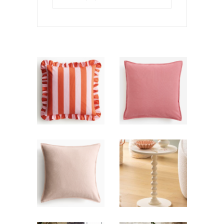
Coussin
Coussin
rose frangé
rose lin
6,00
€
6,00
€
Coussin
Stèle/table
rose pâle
écrue Flora
lin
19,00
€
6,00
€