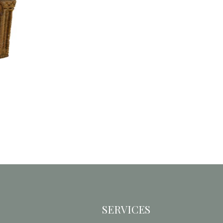
que
 »
SERVICES