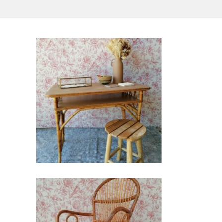
ts
Bureau rotin Gabin
36,00
€