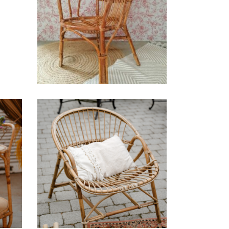
t
Chaise en rotin Julia
13,00
€
Fauteuil « Gabriel » –
Rotin
25,00
€