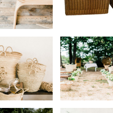
6,60
€
29,00
€
Panier « Amir »
Panier « Ninon »
5,00
€
5,80
€