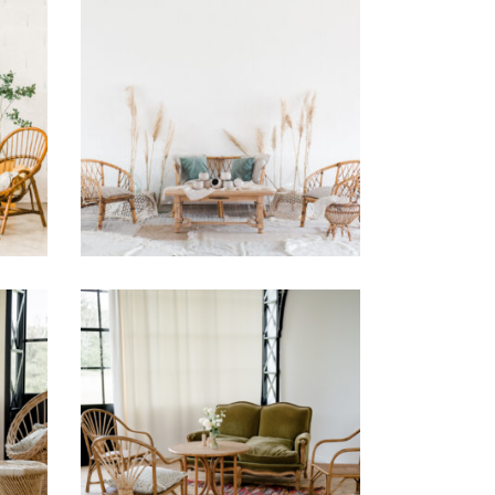
» –
Salon Rotin « Marie »
97,00
€
au
salon rotin Marguerite
97,00
€