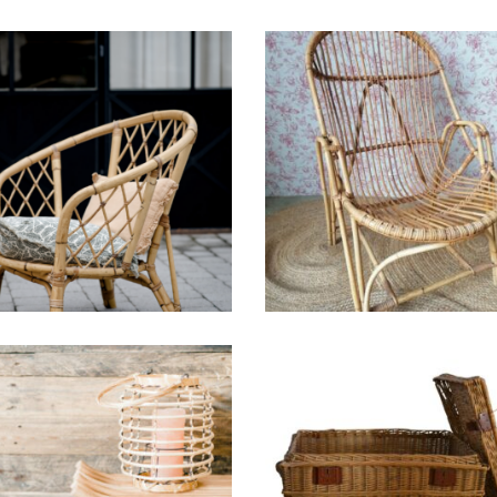
uteuil en rotin Marie
Fauteuil en rotin P
25,00
€
25,00
€
nterne Rotin » Sarah
Malle en rotin
«
« Charlie »