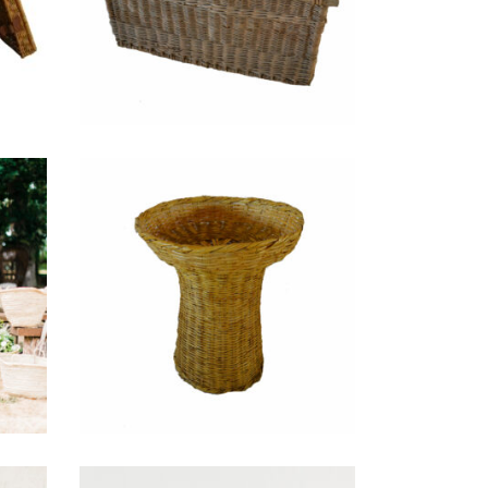
17,60
€
Panier sur pied
« Colombe »
13,00
€