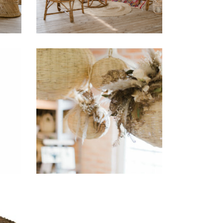
le
Suspension Rotin
« Jama » (grande)
9,00
€