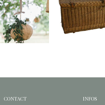
Suspension Rotin
Valise de pique-ni
« Jamah » (petite)
en rotin « Gabriel
5,30
€
10,00
€
CONTACT
INFOS