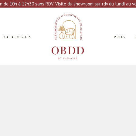
n de 10h à 12h30 sans RDV. Visite du showroom sur rdv du lundi au ven
CATALOGUES
PROS