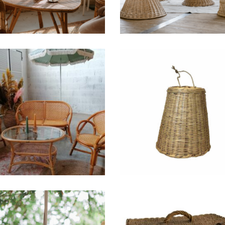
Suspension Rectang
Salon Rotin Martin
Rotin « Raya »
97,00
€
4,80
€