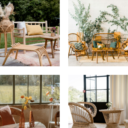
Petit Banc Rotin »
Salon Rotin » Saya 
Séverine «
Bois Marron
15,50
€
97,00
€
alon rotin Louison
Salon rotin Marce
97,00
€
97,00
€