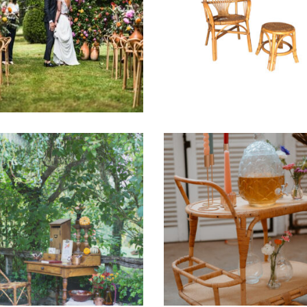
ache Pot – Support
Chaise & Taboure
Rotin » Elise «
rotin « Claire »
12,00
€
15,00
€
Chaise Rotin
Desserte rotin
« Blandine »
Joséphine
9,00
€
26,00
€