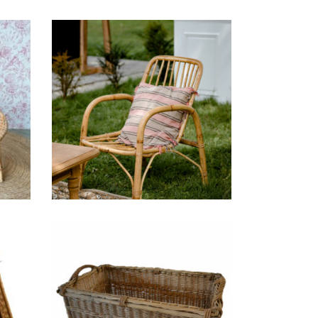
Fauteuil rotin
aul
Guillaume
25,00
€
Malle rotin « Gabrielle »