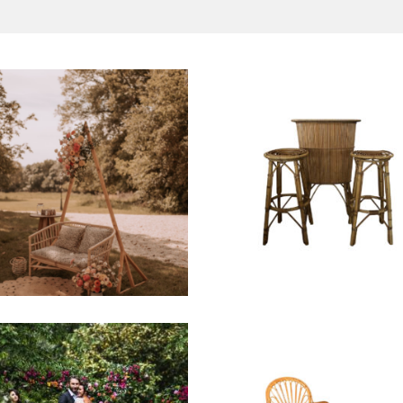
Banquette Rotin
Bar Rotin 2 taboure
« Jérôme »
« Gregoire »
35,00
€
35,00
€