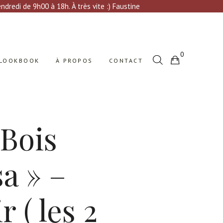
Votre sélection est vide
dredi de 9h00 à 18h. À très vite :) Faustine
0
LOOKBOOK
À PROPOS
CONTACT
Votre sélection est vide
 Bois
a » –
 ( les 2