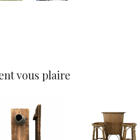
ent vous plaire
Bar Rotin 2 taboure
ateau Bois « Rustic »
« Gregoire »