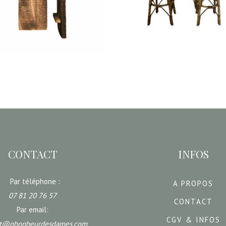
3,80
€
35,00
€
IR UNE DATE
CHOISIR UNE DATE
CONTACT
INFOS
Par téléphone :
A PROPOS
07 81 20 76 57
CONTACT
Par email:
CGV & INFOS
ct@obonheurdesdames.com