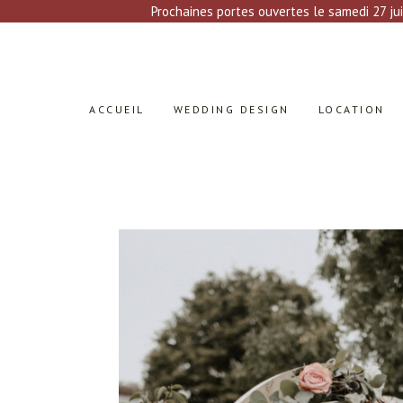
Prochaines portes ouvertes le samedi 27 jui
ACCUEIL
WEDDING DESIGN
LOCATION