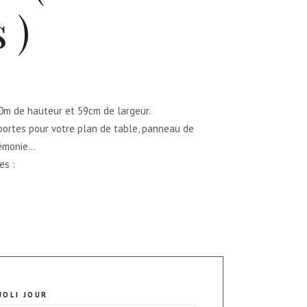
 )
0m de hauteur et 59cm de largeur.
 portes pour votre plan de table, panneau de
rémonie…
es :
JOLI JOUR