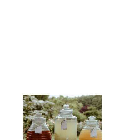
Bonbonne à Jus- Ruche
ts
11 litres en verre avec
robinet