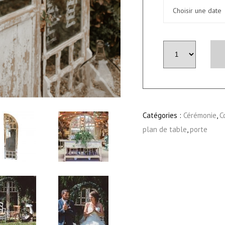
quantité
de
Porte
Bois
"Nessa"
Catégories :
Cérémonie
,
C
-
plan de table
,
porte
Manoir
(
les
2
portes
)