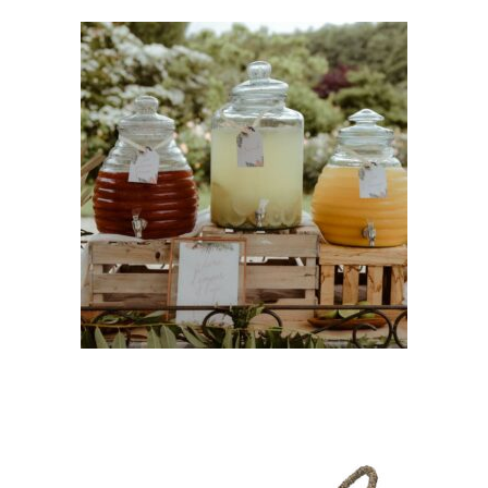
Bonbonne à Jus- Ruche 11
litres en verre avec robinet
18,00
€
CHOISIR UNE DATE