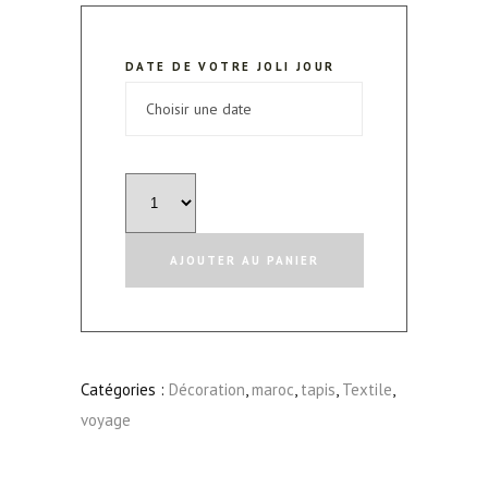
DATE DE VOTRE JOLI JOUR
quantité
de
Tapis
AJOUTER AU PANIER
Terracotta
"Amra"
Catégories :
Décoration
,
maroc
,
tapis
,
Textile
,
voyage