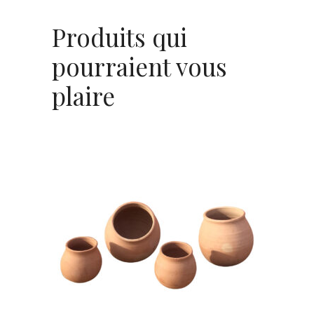
Produits qui
pourraient vous
plaire
Grand Bol Terracota –
« Nala »
3,80
€