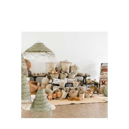
CHOISIR UNE DATE
Suspension palmier chapeau
« Raïra »
13,00
€
CHOISIR UNE DATE