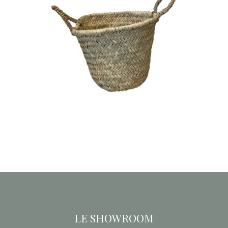
Panier Rond – Anse Petite
« Ryme »
6,80
€
CHOISIR UNE DATE
LE SHOWROOM