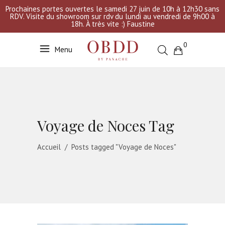
Prochaines portes ouvertes le samedi 27 juin de 10h à 12h30 sans
RDV. Visite du showroom sur rdv du lundi au vendredi de 9h00 à
18h. À très vite :) Faustine
0
Menu
Votre sélection est vide
Voyage de Noces Tag
20 février 2022
Accueil
/
Posts tagged "Voyage de Noces"
Avant le Mariage
,
OBDD
Préparer son
Voyage de
Noces