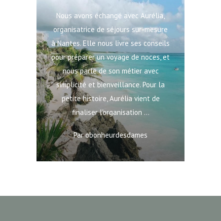
Nous avons échangé avec Aurélia,
organisatrice de séjours sur-mesure
à Nantes. Elle nous livre ses conseils
pour préparer un voyage de noces, et
nous parle de son métier avec
simplicité et bienveillance. Pour la
petite histoire, Aurélia vient de
finaliser l'organisation
Par
obonheurdesdames