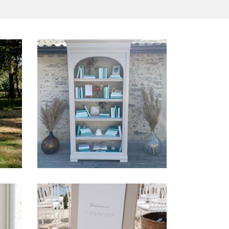
omé
Bibliothèque Lucienne
49,00
€