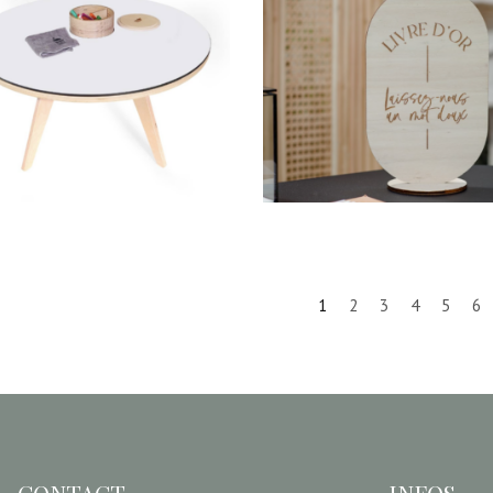
Panneau Valentin
Table dessin enfant
« Livre d’or, laisse
nous un mot doux 
30,00
€
6,00
€
1
2
3
4
5
6
CONTACT
INFOS