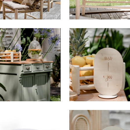
Panneau Valentin « 
omptoir « Justine »
à jus »
49,00
€
6,00
€