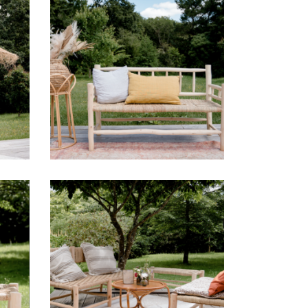
Banquette Yasmine
35,00
€
Canapé bois Imane
45,00
€