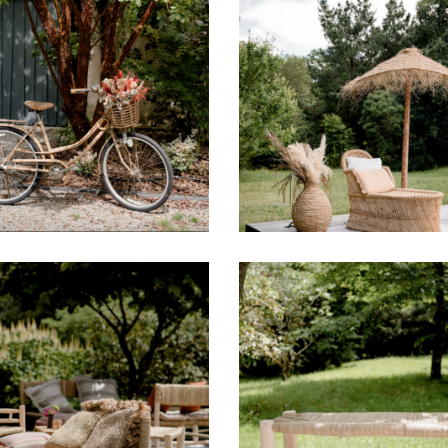
Méridienne rotin
Vélo rotin Bayani
Orphée
49,00
€
39,00
€
etit Canapé Ismaël
Petit Banc Anisse
35,00
€
25,00
€