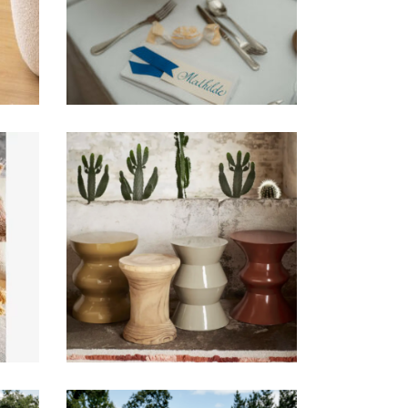
12,00
€
uri
Stèle/table moutarde
29,00
€