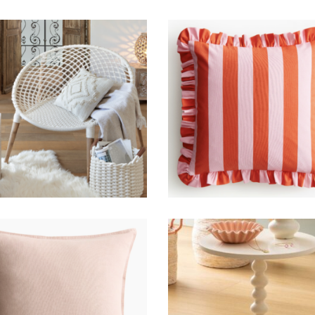
Fauteuil Maya
Coussin rose fran
29,00
€
6,00
€
oussin rose pâle lin
Stèle/table écrue Fl