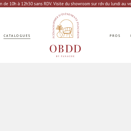
n de 10h à 12h30 sans RDV. Visite du showroom sur rdv du lundi au ven
CATALOGUES
PROS