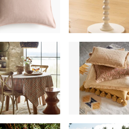
6,00
€
19,00
€
Coussin imprimé fle
tèle/table terracotta
à franges
29,00
€
6,00
€