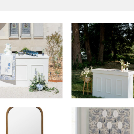
Bar blanc Barnabé
Bar blanc Barthol
90,00
€
69,00
€