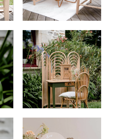
Bar
Table de ferme
« Ariane »
39,00
€