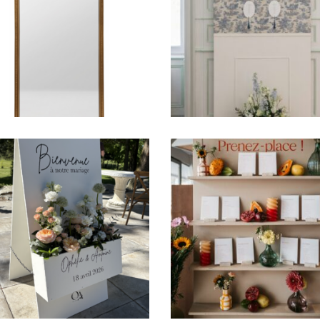
Panneau Moulure 
Miroir Léopold
Malo
40,00
€
49,00
€
nneau Stop-Trottoir
Grand panneau
« Ophélie »
« Prenez-place ! 
39,00
€
69,00
€