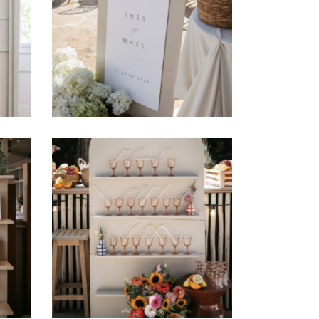
–
Panneau stop trottoir
Thais
29,00
€
Grand panneau
»
« Servez-vous ! »
69,00
€