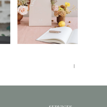
Panneau Valentine
z-
« Livre d’or »
»
6,00
€
SERVICES