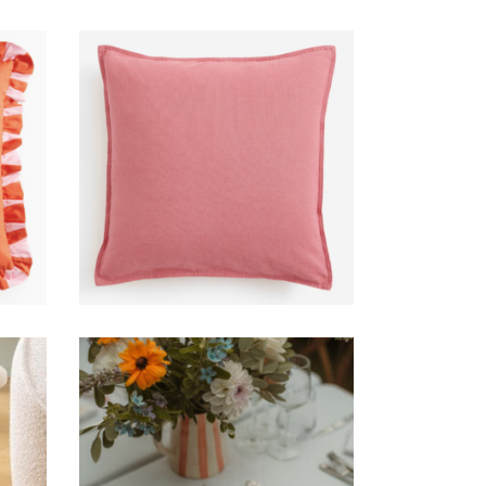
gé
Coussin rose lin
6,00
€
Vase/pichet Madère
ora
orange