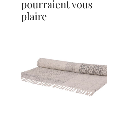
pourraient vous
plaire
Tapis « Bohème »
22,00
€
CHOISIR UNE DATE