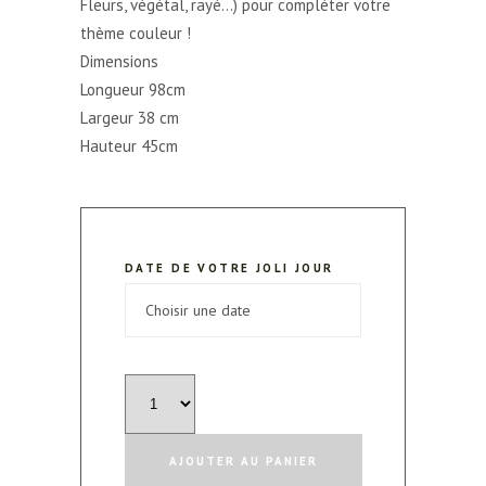
Fleurs, végétal, rayé…) pour compléter votre
thème couleur !
Dimensions
Longueur 98cm
Largeur 38 cm
Hauteur 45cm
DATE DE VOTRE JOLI JOUR
quantité
de
Petit
AJOUTER AU PANIER
Banc