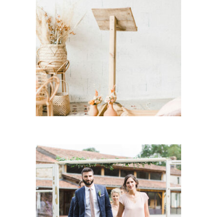
Pupitre Bois « Rustic »
37,00
€
CHOISIR UNE DATE
Porte Bois « Clementine » –
Vitrée