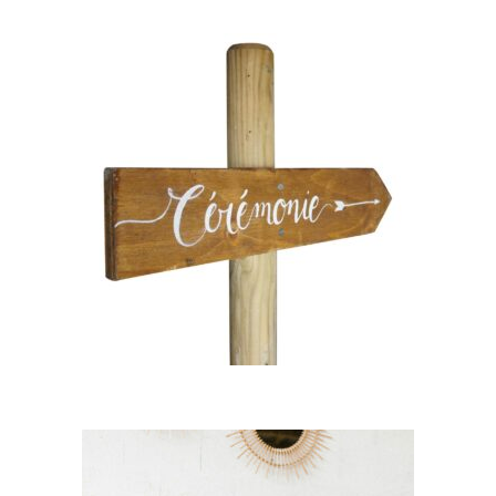
Panneau Signalétique
Antonin – Cérémonie
12,00
€
CHOISIR UNE DATE