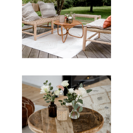
Canapé bois Imane
45,00
€
CHOISIR UNE DATE
Table basse ronde Adam
25,00
€