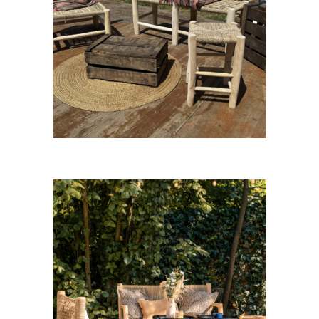
Tabouret bois Adam
9,00
€
CHOISIR UNE DATE
Fauteuil bois Ali
29,00
€