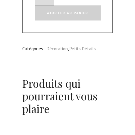
de
Rosie,
AJOUTER AU PANIER
lot
de
3
boules
Catégories :
Décoration
,
Petits Détails
à
facettes
dorés
Produits qui
pourraient vous
plaire