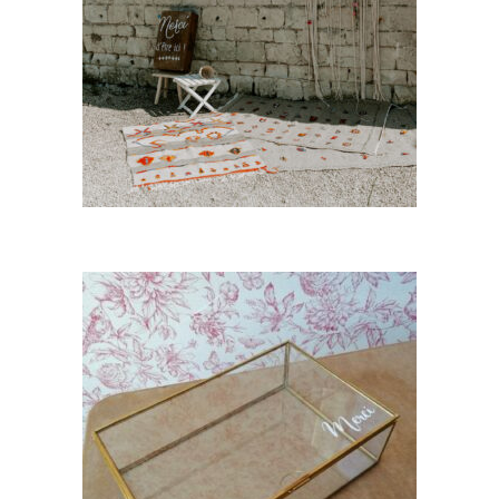
Lot de 3 Tapis orange – taupe
« Lalla »
45,00
€
CHOISIR UNE DATE
Cagnotte dorée « Celine »
13,00
€