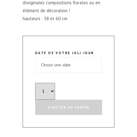
d’originales compositions florales ou en
élément de décoration !
hauteurs : 58 et 60 cm
DATE DE VOTRE JOLI JOUR
quantité
de
Jarre
AJOUTER AU PANIER
poterie
-
Lot