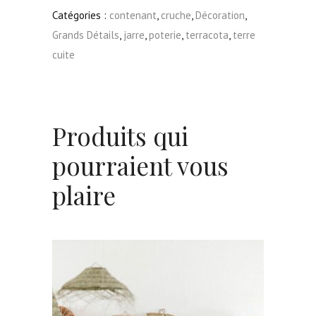
de
Catégories :
contenant
,
cruche
,
Décoration
,
2
Grands Détails
,
jarre
,
poterie
,
terracota
,
terre
"Fabien"
cuite
Produits qui
pourraient vous
plaire