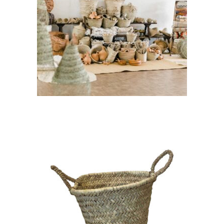
Suspension palmier chapeau
« Raïra »
13,00
€
CHOISIR UNE DATE
Panier Rond – Anse Petite
« Ryme »
6,80
€