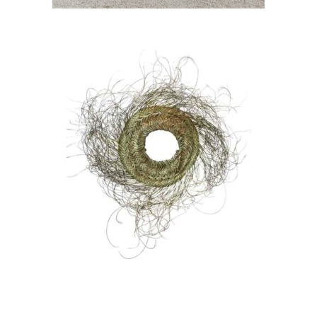
CHOISIR UNE DATE
Suspension palmier
couronne « Raïra »
14,00
€
CHOISIR UNE DATE