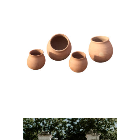
Grand Bol Terracota –
« Nala »
3,80
€
CHOISIR UNE DATE