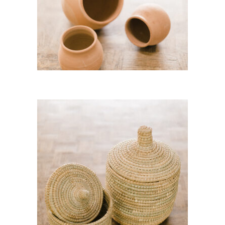
2,80
€
CHOISIR UNE DATE
Panier Moyen avec chapeau
« Amel »
5,00
€