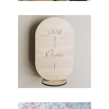
CHOISIR UNE DATE
Panneau Valentin « Urne
merci »
6,00
€
CHOISIR UNE DATE