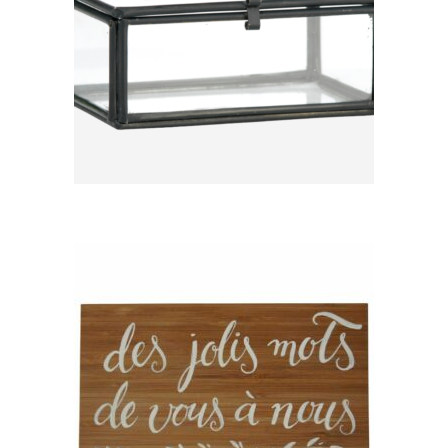
Boîte alliances noire
5,80
€
CHOISIR UNE DATE
Panneau bois « Valentine » –
Des jolis mots de vous à nous
7,00
€