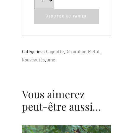
de
Cagnotte
AJOUTER AU PANIER
"Nina"
Catégories :
Cagnotte
,
Décoration
,
Métal
,
Nouveautés
,
urne
Vous aimerez
peut-être aussi…