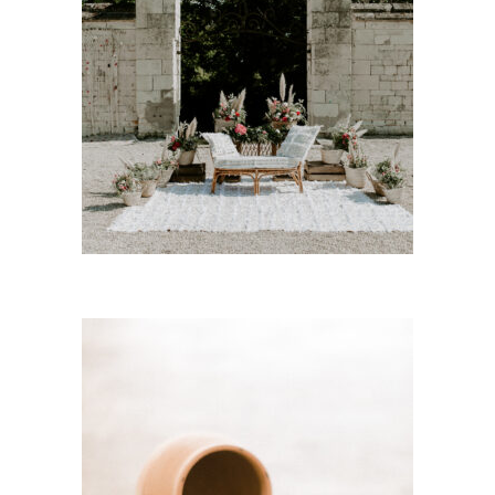
Lot 2 tapis « Alya »
35,00
€
CHOISIR UNE DATE
Petit bol Terracota –
« Nahla »