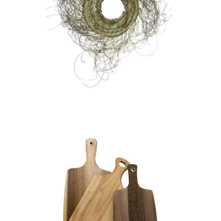
Suspension palmier
couronne « Raïra »
14,00
€
CHOISIR UNE DATE
Lot de 3 Planches à découper
– Bois « Thomas »
16,70
€