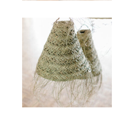
CHOISIR UNE DATE
Suspension triangle « Raïra »
13,00
€
CHOISIR UNE DATE