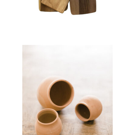
CHOISIR UNE DATE
Petit bol Terracota –
« Nahla »
2,80
€