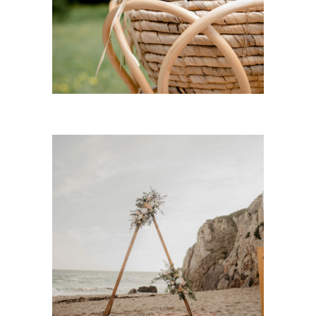
9,00
€
CHOISIR UNE DATE
Arche « Charlie » – Bois
39,00
€