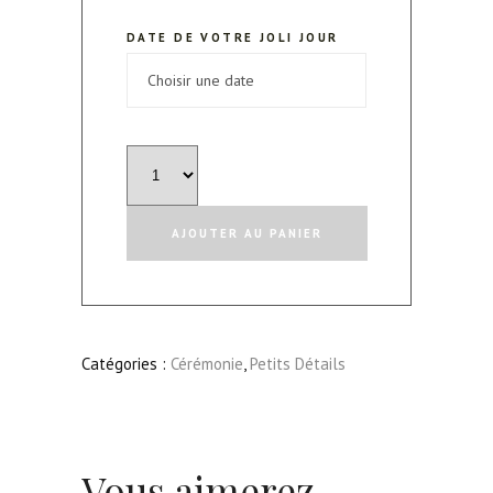
DATE DE VOTRE JOLI JOUR
quantité
de
Boîte
AJOUTER AU PANIER
alliances
noire
Catégories :
Cérémonie
,
Petits Détails
Vous aimerez