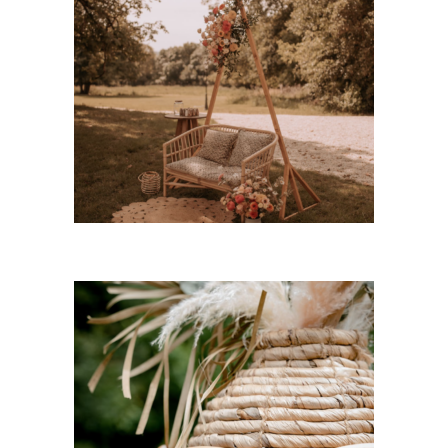
Banquette Rotin « Jérôme »
35,00
€
CHOISIR UNE DATE
Jarre bambou petite