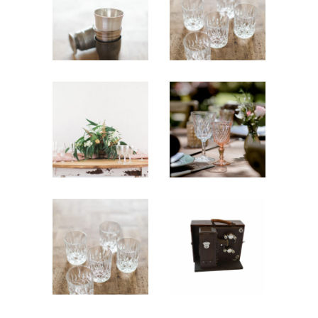
Vases
Ciselé
Argent
2,10
€
« Michel » –
Le lot
29,00
€
Verre à vin
Verre à vin
– Ciselé
– Rosalie
2,30
€
2,50
€
Verre à
Visionneuse
Whisky
« Vintage »
« Didier »
9,00
€
1,90
€