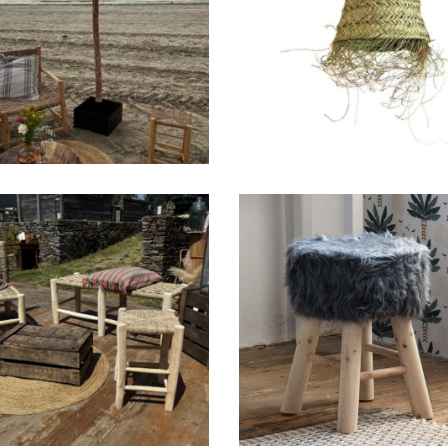
Suspension cône
Parasol bois Helios
« Raïra »
39,00
€
13,00
€
abouret bois Adam
Tabouret fourrur
9,00
€
9,00
€