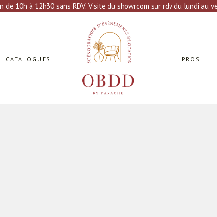
n de 10h à 12h30 sans RDV. Visite du showroom sur rdv du lundi au ven
CATALOGUES
PROS