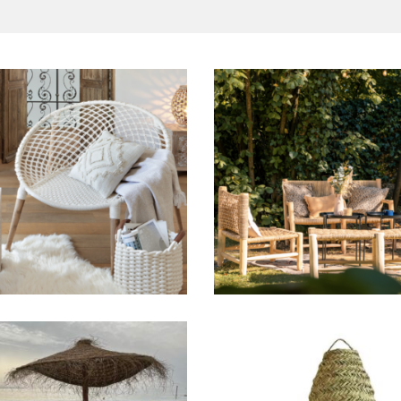
Fauteuil Maya
Fauteuil bois Ali
29,00
€
29,00
€