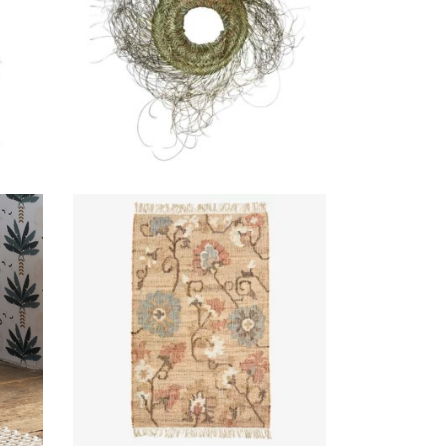
Suspension palmier
couronne « Raïra »
14,00
€
e
Tapis jute fleuri
19,00
€