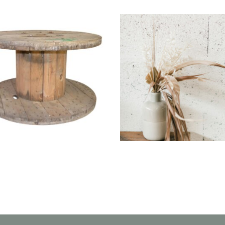
Vase Haut « Angélin
urets en Bois « Joé »
En grés
15,50
€
10,00
€