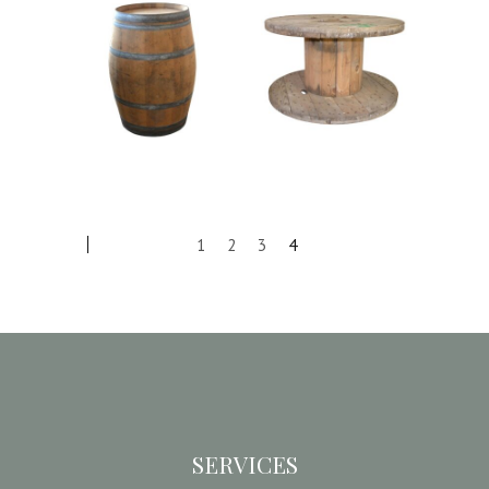
Tonneaux
Tourets en
en bois
Bois « Joé »
29,00
€
15,50
€
1
2
3
4
SERVICES