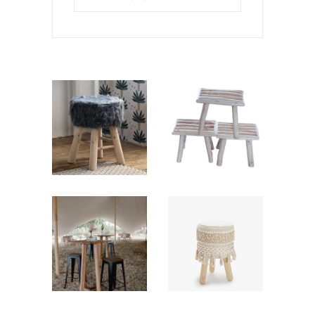
Tabouret
Tabouret
Bois Flotté
fourrure
« Madeleine »
9,00
€
9,80
€
Tabouret
Tabouret
Tressé –
haut
Macramé
9,00
€
« Ninon »
15,00
€