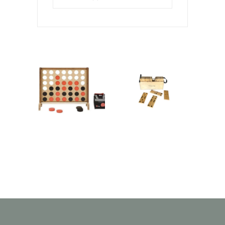
Jeu en bois
Jeu en Bois
–
« Domino »
« Puissance
21,00
€
4 »
21,00
€