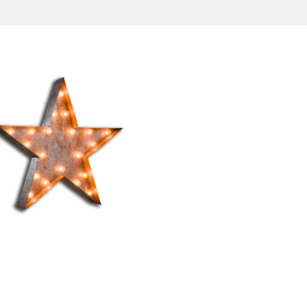
Étoile Lumineuse
« Joséphine »
39,00
€