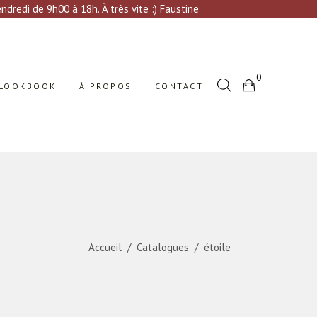
Votre sélection est vide
dredi de 9h00 à 18h. À très vite :) Faustine
0
LOOKBOOK
À PROPOS
CONTACT
Votre sélection est vide
Accueil
/
Catalogues
/
étoile