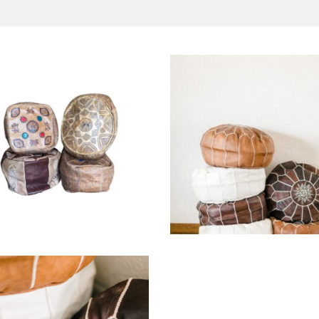
Lot de 4 Poufs
Pouf Blanc « Naim
« Medina »
12,00
€
25,00
€