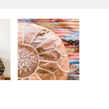
 »
Pouf Camel « Naima »
12,00
€