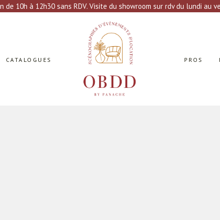
n de 10h à 12h30 sans RDV. Visite du showroom sur rdv du lundi au ven
CATALOGUES
PROS