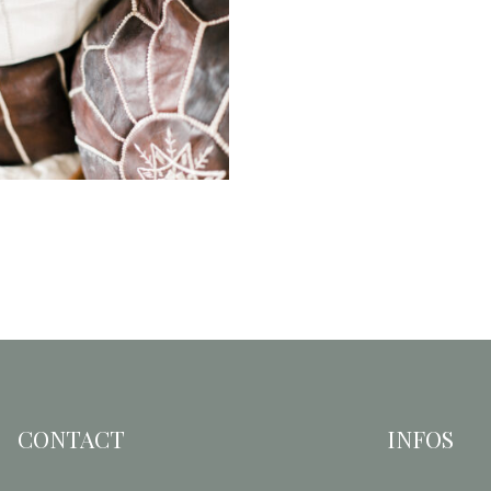
Pouf Marron Foncé
« Naime »
12,00
€
CONTACT
INFOS