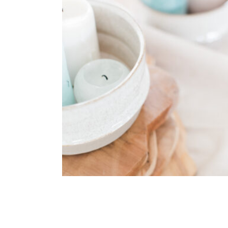
Bol Céramique « Hermosa »
4,70
€
CHOISIR UNE DATE