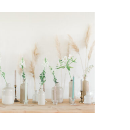
Bouteille « Grès »
4,30
€
OISIR UNE DATE