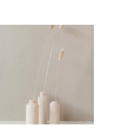
Lot de 3 soliflores Bois « Adèle-
Rose » – Petit
9,00
€
OISIR UNE DATE