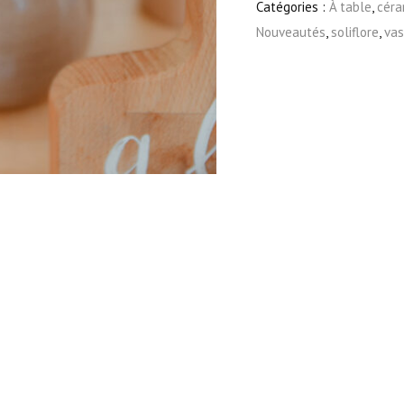
Catégories :
À table
,
céra
Nouveautés
,
soliflore
,
va