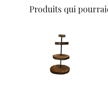
Produits qui pourrai
Serviteur Bois
Pic
« Justine »
6,60
€
CHOISIR UNE DATE
CHOIS