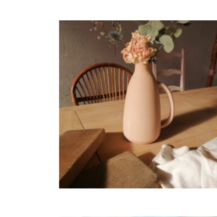
Vase Polin en grés blush
3,60
€
CHOISIR UNE DATE