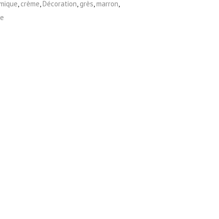
mique
,
crème
,
Décoration
,
grès
,
marron
,
se