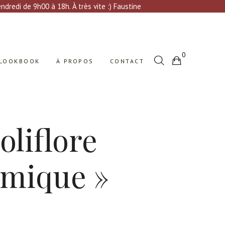
Votre sélection est vide
dredi de 9h00 à 18h. À très vite :) Faustine
0
LOOKBOOK
À PROPOS
CONTACT
Votre sélection est vide
oliflore
amique »