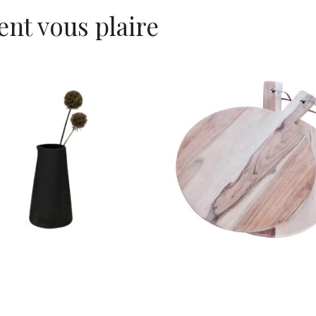
ent vous plaire
het à lait en grès gris
Planche « Acacia 
anthracite « Sofia »
5,10
€
6,10
€
IR UNE DATE
CHOISIR UNE DATE