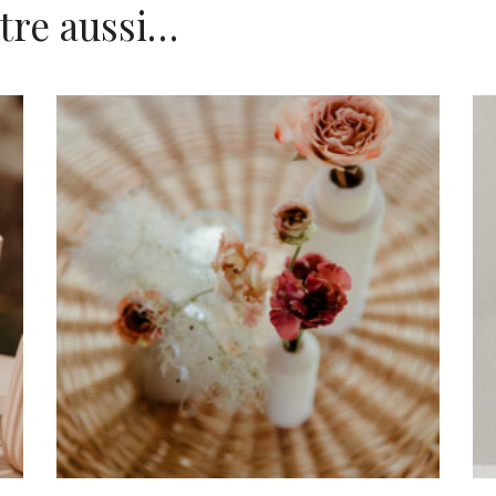
tre aussi…
Lot de 3 soliflores Bois
« Gustave » – Grand
10,80
€
CHOISIR UNE DATE
CH