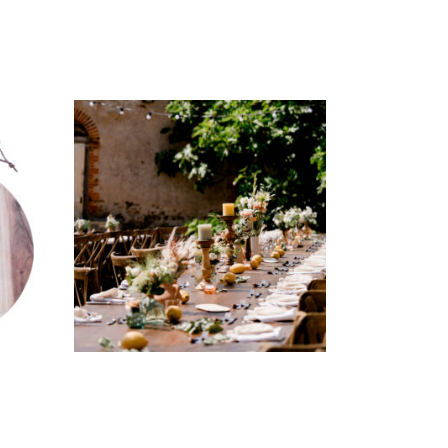
Bougeoir bois –
»
« Appoline «
2,50
€
CHOISIR UNE DATE