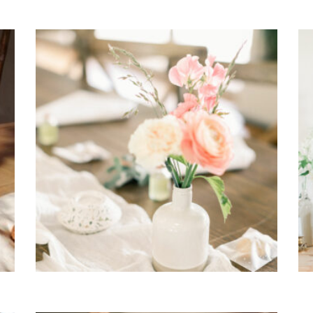
Mini Vase « Grés » – Bertille
3,80
€
CHOISIR UNE DATE
CH