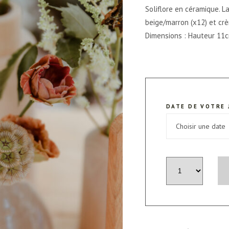
Soliflore en céramique. 
beige/marron (x12) et crè
Dimensions : Hauteur 11c
DATE DE VOTRE 
quantité
de
Vase
soliflore
"céramique"