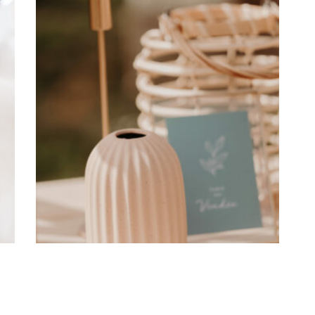
Vase Paola en grés blush
3,60
€
CHOISIR UNE DATE