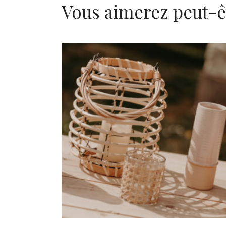
Vous aimerez peut-ê
Vase Margaux
3,80
€
CHOISIR UNE DATE