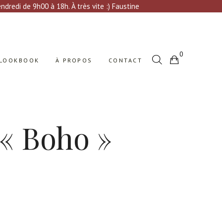
Votre sélection est vide
dredi de 9h00 à 18h. À très vite :) Faustine
0
LOOKBOOK
À PROPOS
CONTACT
Votre sélection est vide
 « Boho »