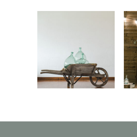
Brouette en bois
Louison
28,00
€
CHOISIR UNE DATE
CHOIS