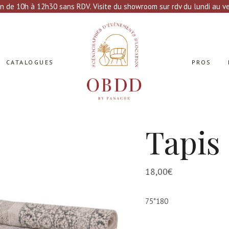
n de 10h à 12h30 sans RDV. Visite du showroom sur rdv du lundi au ven
CATALOGUES
PROS
Tapis
18,00
€
75*180