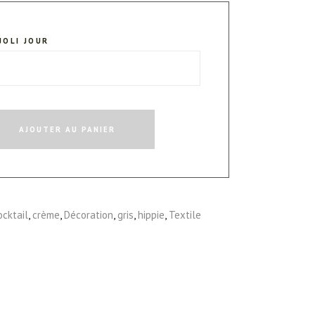
JOLI JOUR
AJOUTER AU PANIER
ocktail
,
crème
,
Décoration
,
gris
,
hippie
,
Textile