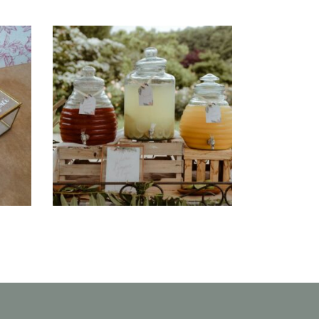
Bonbonne à Jus- Ruche
11 litres en verre avec
robinet
18,00
€
CHOISIR UNE DATE