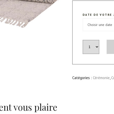
DATE DE VOTRE 
quantité
de
Tapis
"Boho"
Catégories :
Cérémonie
,
C
ent vous plaire