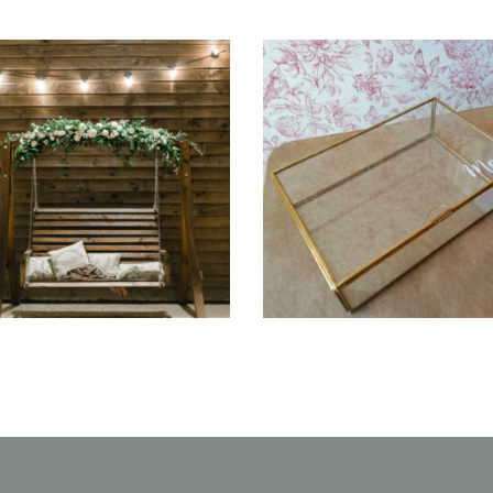
Tapis Terracotta
Cagnotte dorée
« Amra »
« Celine »
50,20
€
13,00
€
IR UNE DATE
CHOISIR UNE DATE