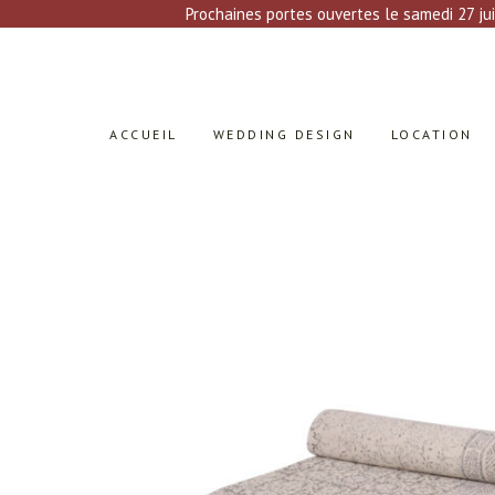
Prochaines portes ouvertes le samedi 27 jui
ACCUEIL
WEDDING DESIGN
LOCATION