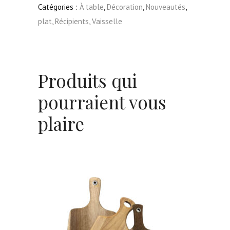
Catégories :
À table
,
Décoration
,
Nouveautés
,
plat
,
Récipients
,
Vaisselle
Produits qui
pourraient vous
plaire
Lot de 3 Planches à découper