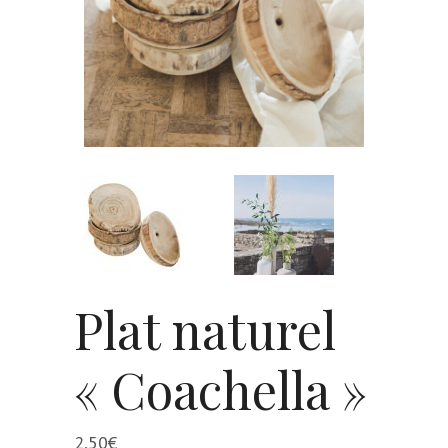
Plat naturel
« Coachella »
2,50
€