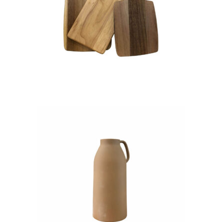
– Bois « Thomas »
16,70
€
CHOISIR UNE DATE
Grand vase en grès camel
« Gaetan »
14,70
€