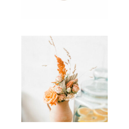
CHOISIR UNE DATE
Pichet Terracotta –
« Nasseh »
5,80
€
CHOISIR UNE DATE