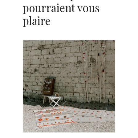
pourraient vous
plaire
Lot de 3 Tapis orange – taupe
« Lalla »
45,00
€
CHOISIR UNE DATE