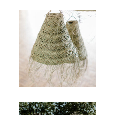
Suspension triangle « Raïra »
13,00
€
CHOISIR UNE DATE