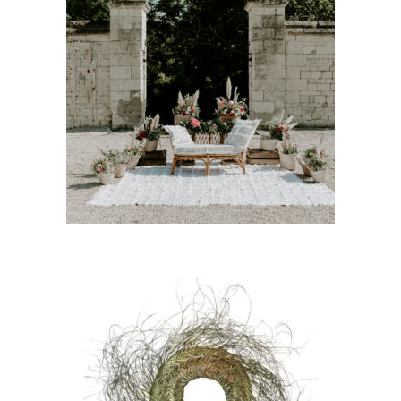
Lot 2 tapis « Alya »
35,00
€
CHOISIR UNE DATE
Suspension palmier