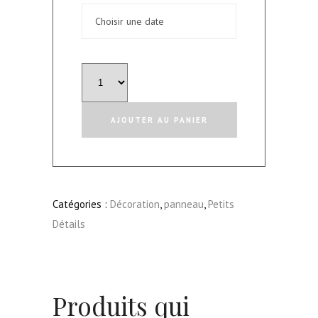
quantité
de
Planche
AJOUTER AU PANIER
Eliane
-
Beer
Champagne
Catégories :
Décoration
,
panneau
,
Petits
&
Détails
Party
Produits qui