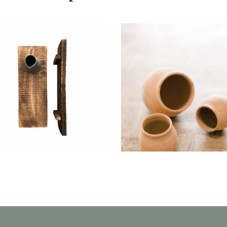
Petit bol Terracota
ateau Bois « Rustic »
« Nahla »
3,80
€
2,80
€
IR UNE DATE
CHOISIR UNE DATE