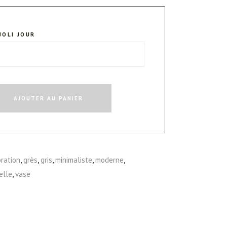
JOLI JOUR
AJOUTER AU PANIER
ration
,
grès
,
gris
,
minimaliste
,
moderne
,
elle
,
vase