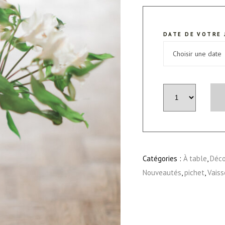
DATE DE VOTRE 
quantité
de
Pichet
Grés
"Grey"
Catégories :
À table
,
Déco
Nouveautés
,
pichet
,
Vaiss