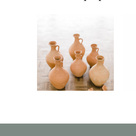
Cruche Petite « Nouri »
Pl
6,50
€
CHOISIR UNE DATE
CHOIS