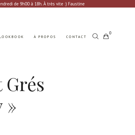
Votre sélection est vide
dredi de 9h00 à 18h. À très vite :) Faustine
0
LOOKBOOK
À PROPOS
CONTACT
Votre sélection est vide
t Grés
y »