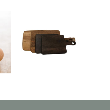
 –
Lot De 5 Planche Bois
« Joshua »
17,70
€
CHOISIR UNE DATE