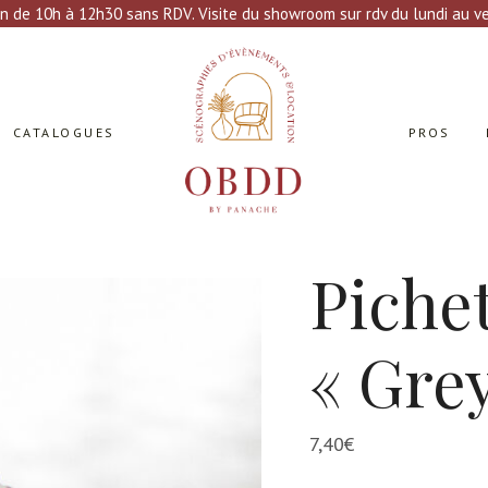
n de 10h à 12h30 sans RDV. Visite du showroom sur rdv du lundi au ven
CATALOGUES
PROS
Piche
« Gre
7,40
€