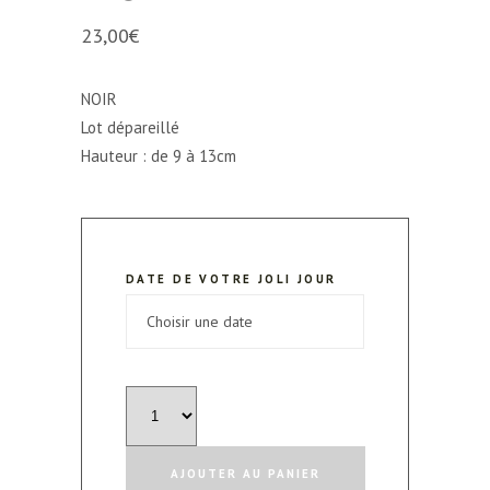
23,00
€
NOIR
Lot dépareillé
Hauteur : de 9 à 13cm
DATE DE VOTRE JOLI JOUR
quantité
de
Lot
AJOUTER AU PANIER