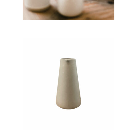
CHOISIR UNE DATE
Pichet à lait en grès beige
« Sophie »
5,70
€
CHOISIR UNE DATE