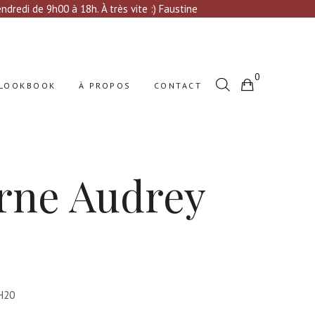
Votre sélection est vide
dredi de 9h00 à 18h. À très vite :) Faustine
0
LOOKBOOK
À PROPOS
CONTACT
Votre sélection est vide
rne Audrey
 H20