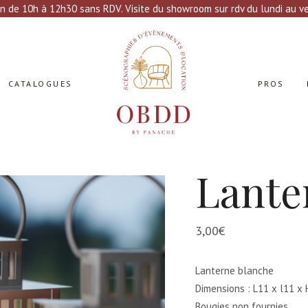
n de 10h à 12h30 sans RDV. Visite du showroom sur rdv du lundi au ven
CATALOGUES
PROS
Lante
3,00
€
Lanterne blanche
Dimensions : L11 x l11 x
Bougies non fournies