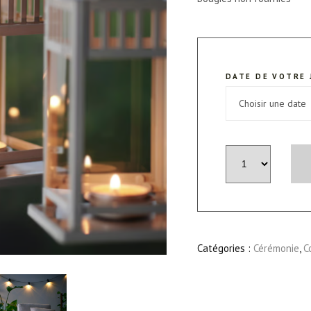
DATE DE VOTRE 
quantité
de
Lanterne
Audrey
Catégories :
Cérémonie
,
C