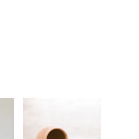
Petit bol Terracota –
« Nahla »