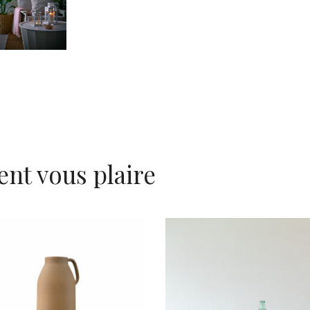
ent vous plaire
Grand vase en grès
Brouette en bois
camel « Gaetan »
Louison