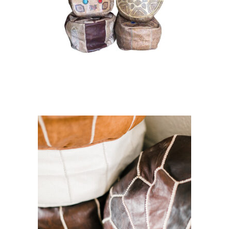
Lot de 4 Poufs « Medina »
25,00
€
CHOISIR UNE DATE
Pouf Marron Foncé
« Naime »
12,00
€