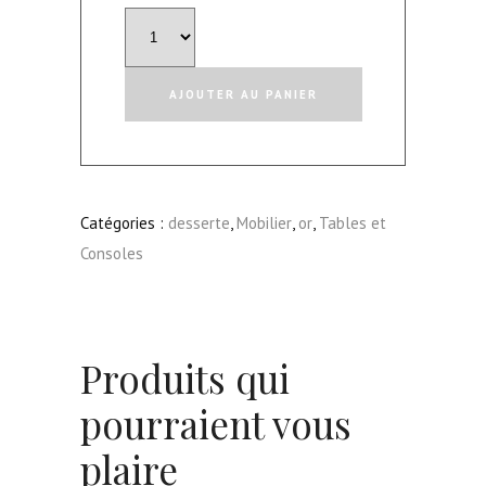
quantité
de
Desserte
AJOUTER AU PANIER
"Aurore"
Catégories :
desserte
,
Mobilier
,
or
,
Tables et
Consoles
Produits qui
pourraient vous
plaire