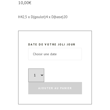
10,00
€
H42,5 x D(goulot)4 x D(base)20
DATE DE VOTRE JOLI JOUR
quantité
de
Dame
AJOUTER AU PANIER
"Jeanne"
Verte
-