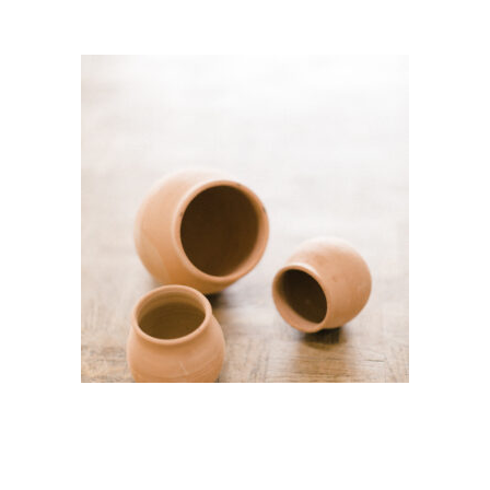
CHOISIR UNE DATE
Petit bol Terracota –
« Nahla »
2,80
€
CHOISIR UNE DATE