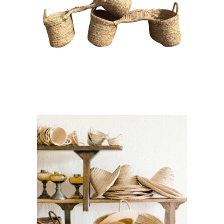
Double Panier « Gerard »
12,00
€
CHOISIR UNE DATE
Chapeau de paille
« Berenicia »
2,80
€