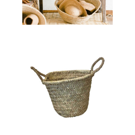
CHOISIR UNE DATE
Panier Rond – Anse Petite
« Ryme »
6,80
€