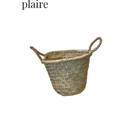
plaire
Panier Rond – Anse Petite
« Ryme »
6,80
€
CHOISIR UNE DATE