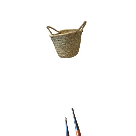
Panier Rond – Petit – »
Rim »
4,80
€
CHOISIR UNE DATE