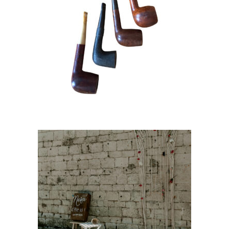
Pipes en bois
1,80
€
CHOISIR UNE DATE
Lot de 3 Tapis orange – taupe
« Lalla »
45,00
€