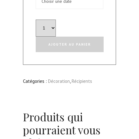
quantité
de
Dame
AJOUTER AU PANIER
"Jeanne"
transparente
-
Grande
Catégories :
Décoration
,
Récipients
Produits qui
pourraient vous