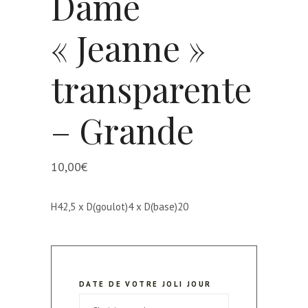
Dame
« Jeanne »
transparente
– Grande
10,00
€
H42,5 x D(goulot)4 x D(base)20
DATE DE VOTRE JOLI JOUR